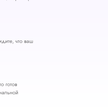
дите, что ваш
о готов
ональной