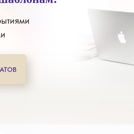
рытиями
ми
ТАТОВ