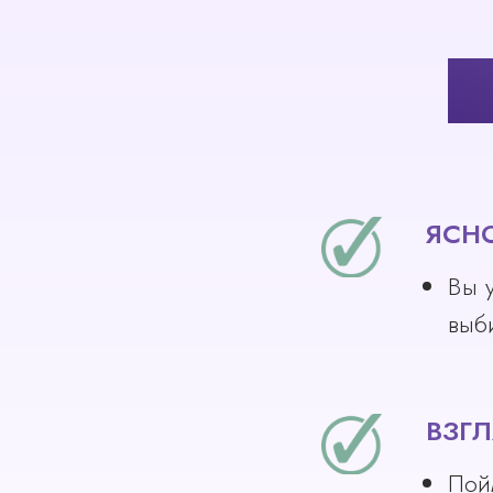
Ч
ЯСНО
Вы 
выб
ВЗГЛ
Пой