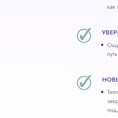
как 
УВЕР
Ощу
пут
НОВ
Тепл
зак
под