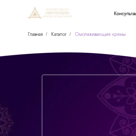
Консульта
Главная
Каталог
Омолаживающие кремы
/
/