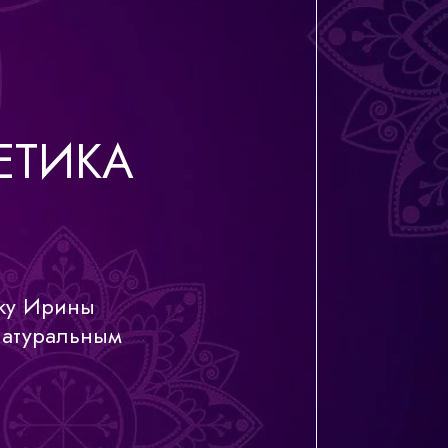
ЕТИКА
тку Ирины
натуральным