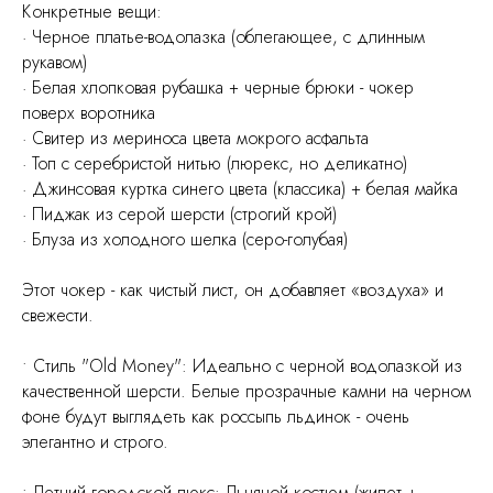
Конкретные вещи:
· Черное платье-водолазка (облегающее, с длинным
рукавом)
· Белая хлопковая рубашка + черные брюки - чокер
поверх воротника
· Свитер из мериноса цвета мокрого асфальта
· Топ с серебристой нитью (люрекс, но деликатно)
· Джинсовая куртка синего цвета (классика) + белая майка
· Пиджак из серой шерсти (строгий крой)
· Блуза из холодного шелка (серо-голубая)
Этот чокер - как чистый лист, он добавляет «воздуха» и
свежести.
• Стиль "Old Money": Идеально с черной водолазкой из
качественной шерсти. Белые прозрачные камни на черном
фоне будут выглядеть как россыпь льдинок - очень
элегантно и строго.
• Летний городской люкс: Льняной костюм (жилет +