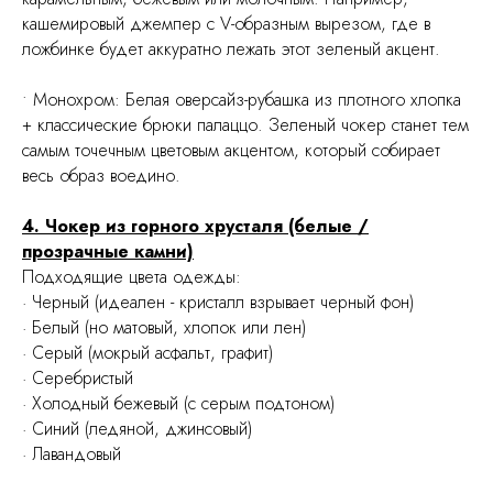
кашемировый джемпер с V-образным вырезом, где в
ложбинке будет аккуратно лежать этот зеленый акцент.
• Монохром: Белая оверсайз-рубашка из плотного хлопка
+ классические брюки палаццо. Зеленый чокер станет тем
самым точечным цветовым акцентом, который собирает
весь образ воедино.
4. Чокер из горного хрусталя (белые /
прозрачные камни)
Подходящие цвета одежды:
· Черный (идеален - кристалл взрывает черный фон)
· Белый (но матовый, хлопок или лен)
· Серый (мокрый асфальт, графит)
· Серебристый
· Холодный бежевый (с серым подтоном)
· Синий (ледяной, джинсовый)
· Лавандовый