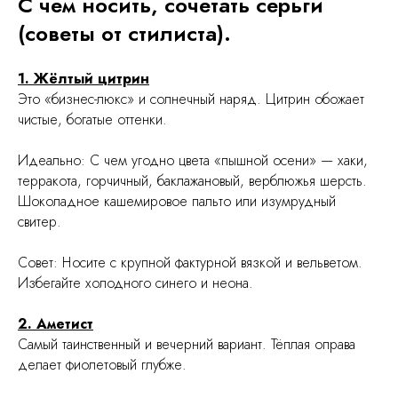
С чем носить, сочетать серьги
(советы от стилиста).
1. Жёлтый цитрин
Это «бизнес-люкс» и солнечный наряд. Цитрин обожает
чистые, богатые оттенки.
Идеально: С чем угодно цвета «пышной осени» — хаки,
терракота, горчичный, баклажановый, верблюжья шерсть.
Шоколадное кашемировое пальто или изумрудный
свитер.
Совет: Носите с крупной фактурной вязкой и вельветом.
Избегайте холодного синего и неона.
2. Аметист
Самый таинственный и вечерний вариант. Тёплая оправа
делает фиолетовый глубже.