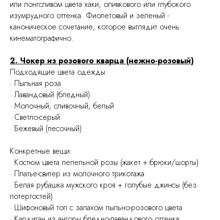
или лонгсливом цвета хаки, оливкового или глубокого
изумрудного оттенка. Фиолетовый и зеленый -
каноническое сочетание, которое выглядит очень
кинематографично.
2. Чокер из розового кварца (нежно-розовый)
Подходящие цвета одежды:
· Пыльная роза
· Лавандовый (бледный)
· Молочный, сливочный, белый
· Светло-серый
· Бежевый (песочный)
Конкретные вещи:
· Костюм цвета пепельной розы (жакет + брюки/шорты)
· Платье-свитер из молочного трикотажа
· Белая рубашка мужского кроя + голубые джинсы (без
потертостей)
· Шифоновый топ с запахом пыльно-розового цвета
· Кардиган из ангоры бледно-лавандового оттенка