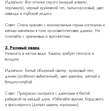
Идеально: Все оттенки серого (мокрый асфальт,
перламутр), чёрный кружевной топ, пыльно-розовый, цвет
лаванды и глубокий индиго.
Совет: Очень красиво с монохромным серым костюмом и
мягким макияжем в тоне «розовато-лиловая дымка». Не
сочетайте с оранжевым и ярко-жёлтым.
3. Розовый кварц
Нежность в чистом виде. Камень требует лёгкости и
воздуха.
Идеально: Белый объёмный свитер, кремовый лён,
деним (особенно выбеленный), цвет шампань, мятный и
бледно-голубой.
Совет: Прекрасно смотрится с джинсами и белой
рубашкой на каждый день. Избегайте фуксии, бордового
и ярко-чёрного (делает камень «грязным»).