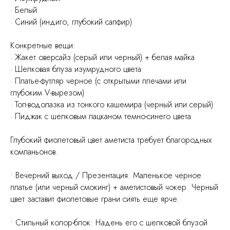
· Белый
· Синий (индиго, глубокий сапфир)
Конкретные вещи:
· Жакет оверсайз (серый или черный) + белая майка
· Шелковая блуза изумрудного цвета
· Платье-футляр черное (с открытыми плечами или
глубоким V-вырезом)
· Топ-водолазка из тонкого кашемира (черный или серый)
· Пиджак с шелковым лацканом темно-синего цвета
Глубокий фиолетовый цвет аметиста требует благородных
компаньонов.
• Вечерний выход / Презентация: Маленькое черное
платье (или черный смокинг) + аметистовый чокер. Черный
цвет заставит фиолетовые грани сиять еще ярче.
• Стильный колор-блок: Надень его с шелковой блузой