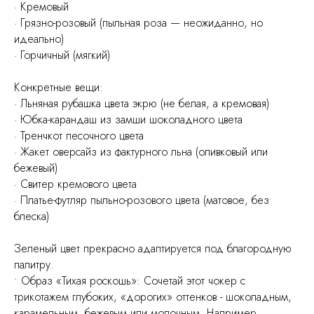
· Кремовый
· Грязно-розовый (пыльная роза — неожиданно, но
идеально)
· Горчичный (мягкий)
Конкретные вещи:
· Льняная рубашка цвета экрю (не белая, а кремовая)
· Юбка-карандаш из замши шоколадного цвета
· Тренчкот песочного цвета
· Жакет оверсайз из фактурного льна (оливковый или
бежевый)
· Свитер кремового цвета
· Платье-футляр пыльно-розового цвета (матовое, без
блеска)
Зеленый цвет прекрасно адаптируется под благородную
палитру.
• Образ «Тихая роскошь»: Сочетай этот чокер с
трикотажем глубоких, «дорогих» оттенков - шоколадным,
карамельным, бежевым или молочным. Например,