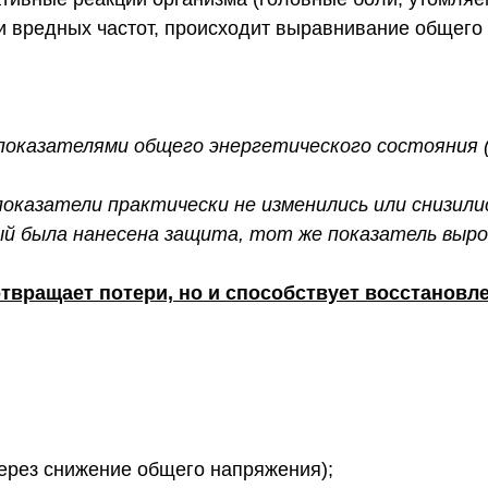
 вредных частот, происходит выравнивание общего 
показателями общего энергетического состояния (у
показатели практически не изменились или снизили
ый была нанесена защита, тот же показатель вырос
отвращает потери, но и способствует восстанов
 через снижение общего напряжения);