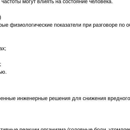
астоты могут влиять на состояние человека.
)
рые физиологические показатели при разговоре по 
ах;
;
ью.
енные инженерные решения для снижения вредного 
вные реакции организма (головные боли, утомляемо